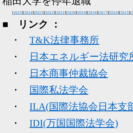
稲田大学を停年退職
[
2025
][
2024
][
2023
][
2022
][
2021
][
2020
][
2019
][
2018
][
2017
][
2016
][
2015
][
■ リンク ：
・
T&K
法律事務所
・
日本エネルギー法研究
・
日本商事仲裁協会
・
国際私法学会
・
ILA(
国際法協会日本支部
・
IDI(
万国国際法学会)