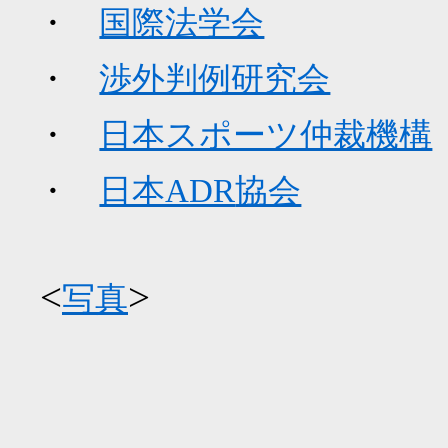
・
国際法学会
・
渉外判例研究会
・
日本スポーツ仲裁機構
・
日本ADR
協会
<
>
写真